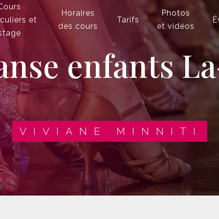
Cours
Horaires
Photos
iculiers et
Tarifs
É
des cours
et vidéos
stage
VIVIANE MINNITI