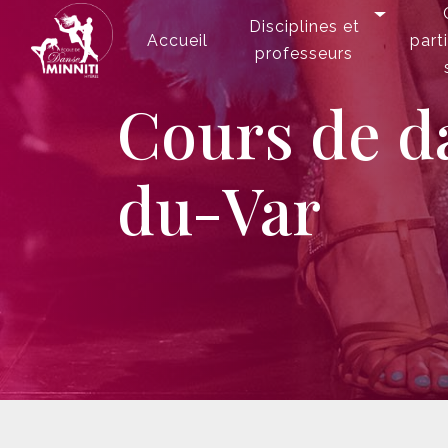
Panneau de gestion des cookies
Disciplines et
Accueil
part
professeurs
cours de danse enfants La-Valette-
du-Var