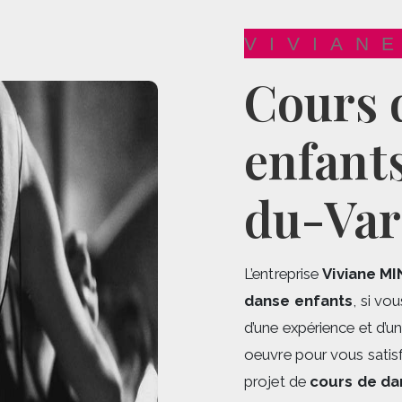
VIVIAN
cours de danse
enfants
du-Var
L’entreprise
Viviane MI
danse enfants
, si vo
d’une expérience et d’u
oeuvre pour vous satis
projet de
cours de da