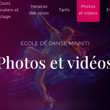
Cours
Horaires
Photos
iculiers et
Tarifs
É
des cours
et vidéos
stage
ÉCOLE DE DANSE MINNITI
Photos et vidéo